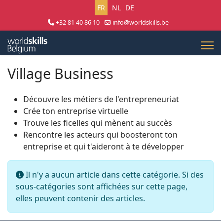
Sélectionnez votre langue
FR
NL
DE
+32 81 40 86 10
info@worldskills.be
Lun - Jeu 8:30 - 17:00 | Ven 8:30 - 15:00
Village Business
Découvre les métiers de l'entrepreneuriat
Crée ton entreprise virtuelle
Trouve les ficelles qui mènent au succès
Rencontre les acteurs qui boosteront ton
entreprise et qui t'aideront à te développer
Info
Il n'y a aucun article dans cette catégorie. Si des
sous-catégories sont affichées sur cette page,
elles peuvent contenir des articles.