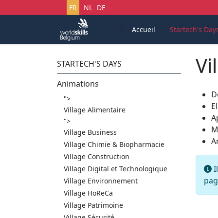
Sélectionnez votre langue
FR
NL
DE
">
Accueil
Startech's Day
Vi
STARTECH'S DAYS
Animations
D
">
E
Village Alimentaire
A
">
M
Village Business
A
Village Chimie & Biopharmacie
Village Construction
I
I
Village Digital et Technologique
pag
Village Environnement
Village HoReCa
Village Patrimoine
Village Sécurité