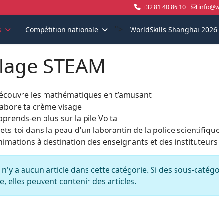
+32 81 40 86 10
info@wo
">
s
Compétition nationale
WorldSkills Shanghai 2026
llage STEAM
écouvre les mathématiques en t’amusant
labore ta crème visage
pprends-en plus sur la pile Volta
ets-toi dans la peau d’un laborantin de la police scientifiqu
nimations à destination des enseignants et des instituteurs
nfo
l n'y a aucun article dans cette catégorie. Si des sous-catégo
e, elles peuvent contenir des articles.