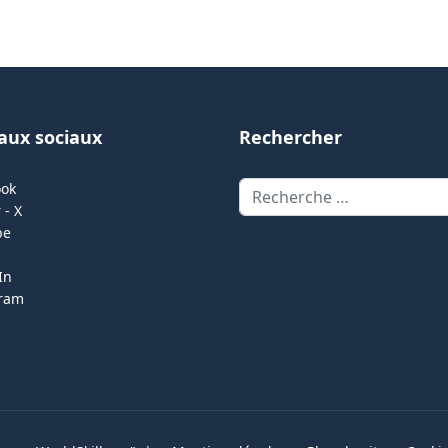
aux sociaux
Rechercher
Rechercher
ook
 - X
be
In
gram