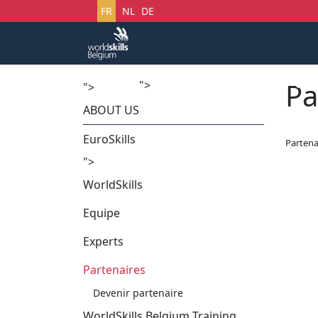
Sélectionnez votre langue
FR
NL
DE
Pa
">
Accueil
Startech's Days
">
ABOUT US
EuroSkills
Partena
">
WorldSkills
Equipe
Experts
Partenaires
Devenir partenaire
WorldSkills Belgium Training