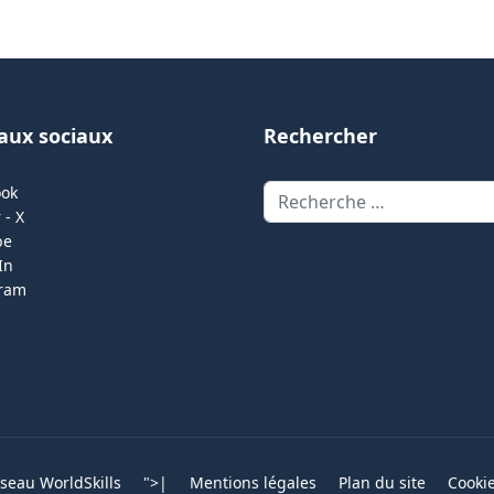
aux sociaux
Rechercher
Rechercher
ook
 - X
be
In
gram
eau WorldSkills
">
|
Mentions légales
Plan du site
Cooki