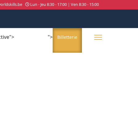
rldskills.be
Lun - Jeu 8:30 - 17:00 | Ven 8:30 - 15:00
ctive">
">
About us
Billetterie