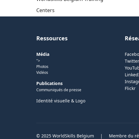
Centers
Ressources
Rése
Média
Faceb
">
Twitter
Photos
YouTu
Vidéos
Linked
Insta
Publications
Flickr
Communiqués de presse
Identité visuelle & Logo
© 2025 WorldSkills Belgium
|
Membre du rés