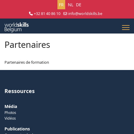
Sélectionnez votre langue
FR
NL
DE
+32 81 40 86 10
info@worldskills.be
Lun - Jeu 8:30 - 17:00 | Ven 8:30 - 15:00
Partenaires
Partenaires de formation
Ressources
Média
Photos
Vidéos
Publications