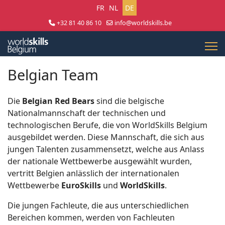
Sprache auswählen
FR
NL
DE
+32 81 40 86 10
info@worldskills.be
Lun - Jeu 8:30 - 17:00 | Ven 8:30 - 15:00
Belgian Team
Die
Belgian Red Bears
sind die belgische
Nationalmannschaft der technischen und
technologischen Berufe, die von WorldSkills Belgium
ausgebildet werden. Diese Mannschaft, die sich aus
jungen Talenten zusammensetzt, welche aus Anlass
der nationale Wettbewerbe ausgewählt wurden,
vertritt Belgien anlässlich der internationalen
Wettbewerbe
EuroSkills
und
WorldSkills
.
Die jungen Fachleute, die aus unterschiedlichen
Bereichen kommen, werden von Fachleuten