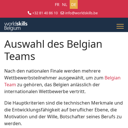
Sprache auswählen
FR
NL
DE
+32 81 40 86 10
info@worldskills.be
Lun - Jeu 8:30 - 17:00 | Ven 8:30 - 15:00
Auswahl des Belgian
Teams
Nach den nationalen Finale werden mehrere
Wettbewerbsteilnehmer ausgewählt, um zum
Belgian
Team
zu gehören, das Belgien anlässlich der
internationalen Wettbewerbe vertritt.
Die Hauptkriterien sind die technischen Merkmale und
die Entwicklungsfähigkeit auf beruflicher Ebene, die
Motivation und der Wille, Botschafter seines Berufs zu
werden.