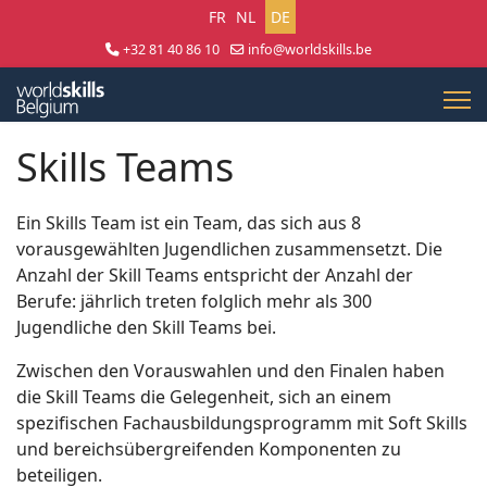
Sprache auswählen
FR
NL
DE
+32 81 40 86 10
info@worldskills.be
Lun - Jeu 8:30 - 17:00 | Ven 8:30 - 15:00
Skills Teams
Ein Skills Team ist ein Team, das sich aus 8
vorausgewählten Jugendlichen zusammensetzt. Die
Anzahl der Skill Teams entspricht der Anzahl der
Berufe: jährlich treten folglich mehr als 300
Jugendliche den Skill Teams bei.
Zwischen den Vorauswahlen und den Finalen haben
die Skill Teams die Gelegenheit, sich an einem
spezifischen Fachausbildungsprogramm mit Soft Skills
und bereichsübergreifenden Komponenten zu
beteiligen.